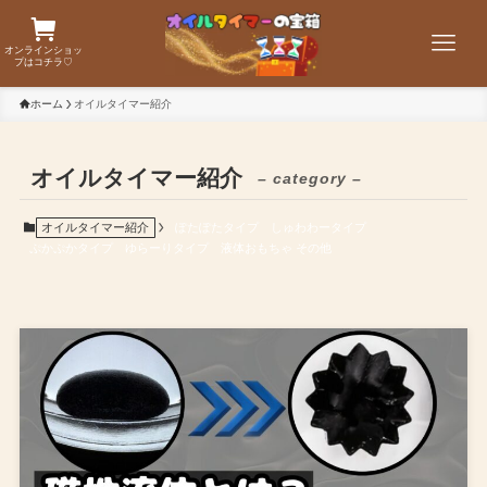
オンラインショッ
プはコチラ♡
ホーム
オイルタイマー紹介
オイルタイマー紹介
– category –
オイルタイマー紹介
ぽたぽたタイプ
しゅわわータイプ
ぷかぷかタイプ
ゆらーりタイプ
液体おもちゃ その他