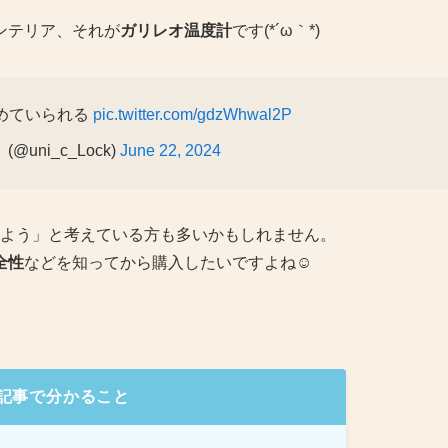
ンテリア、それが
ガリレオ温度計
です(*´ω｀*)
めていられる
pic.twitter.com/gdzWhwal2P
@uni_c_Lock)
June 22, 2024
しよう」と考えている方も多いかもしれません。
全性
などを知ってから購入したいですよね☺️
記事で分かること