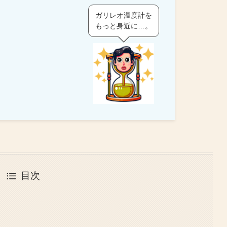
ガリレオ温度計を
もっと身近に…。
目次